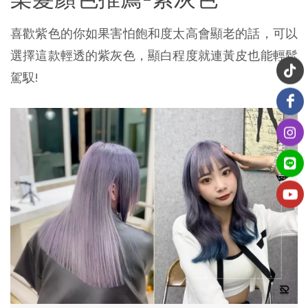
喜歡紫色的你如果害怕飽和度太高會顯老的話，可以
選擇這款輕透的紫灰色，顯白程度就連黃皮也能輕鬆
駕馭!