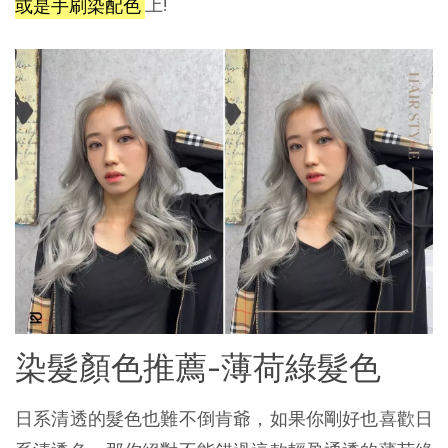
或是手刷染配色
上!
染髮顏色推薦-薄荷綠髮色
日系清透的髮色也難不倒肯爺，如果你剛好也喜歡日