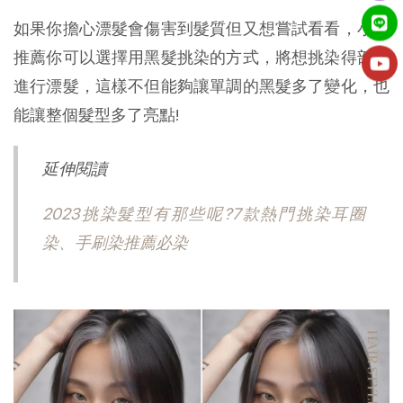
如果你擔心漂髮會傷害到髮質但又想嘗試看看，小編
推薦你可以選擇用黑髮挑染的方式，將想挑染得部分
進行漂髮，這樣不但能夠讓單調的黑髮多了變化，也
能讓整個髮型多了亮點!
延伸閱讀
2023挑染髮型有那些呢?7款熱門挑染耳圈
染、手刷染推薦必染