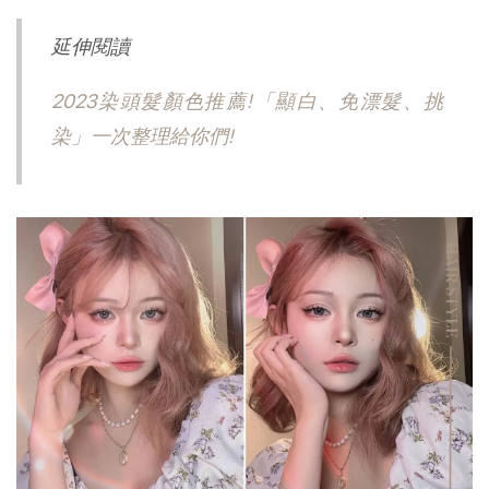
延伸閱讀
2023染頭髮顏色推薦!「顯白、免漂髮、挑
染」一次整理給你們!