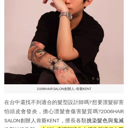
2006HAIR SALON創辦人-肯爺KENT
在台中還找不到適合的髮型設計師嗎?想要漂髮卻害
怕頭皮會發炎，擔心漂髮會傷害髮質嗎?2006HAIR
SALON創辦人肯爺KENT，擅長各類
挑染髮色與鬼滅