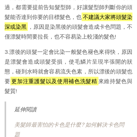
過，都需要提前告知髮型師，好讓髮型師判斷你的頭
髮能否達到你要的目標髮色，也
不建議大家將頭髮染
深或染黑
，原因是染黑後的頭髮會造成卡色問題，不
僅漂髮時間要拉長，也不容易染上較淺的髮色!
3.漂後的頭髮一定會比染一般髮色褪色來得快，原因
是漂髮會造成頭髮受損，使毛鱗片呈現半張開的狀
態，碰到水時就會容易流失色素，所以漂後的頭髮也
要
更加注重護髮以及使用補色洗髮精
來維持髮色與
髮質!
延伸閱讀
美髮師最害怕的卡色是什麼? 如何解決卡色問
題