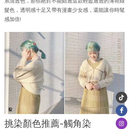
系清透色，那你絕對不能錯過這款輕盈通透的薄荷綠
髮色，透明感十足又帶有漫畫少女感，還能讓你時髦
感加倍!
挑染顏色推薦-觸角染