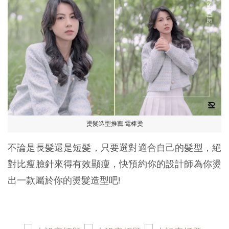
燙髮造型推薦:電棒燙
不論是長髮還是短髮，只要選對適合自己的髮型，絕
對比瘦臉針來得有效顯瘦，快預約你的設計師為你燙
出一款屬於你的燙髮造型吧!