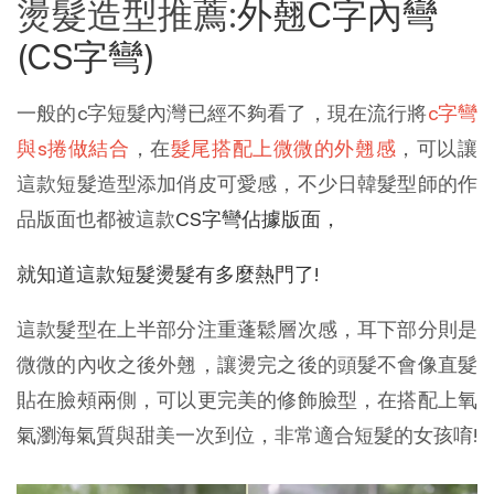
燙髮造型推薦:
外翹C字內彎
(CS字彎)
一般的c字短髮內灣已經不夠看了，現在流行將
c字彎
與s捲做結合
，在
髮尾搭配上微微的外翹感
，可以讓
這款短髮造型添加俏皮可愛感，不少日韓髮型師的作
品版面也都被這款
CS字彎佔據版面，
就知道這款短髮燙髮有多麼熱門了!
這款髮型在上半部分注重蓬鬆層次感，耳下部分則是
微微的內收之後外翹，讓燙完之後的頭髮不會像直髮
貼在臉頰兩側，可以更完美的修飾臉型，在搭配上氧
氣瀏海氣質與甜美一次到位，非常適合短髮的女孩唷!