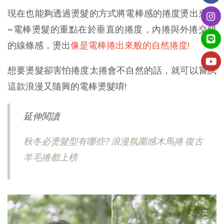
現在也能夠透過燙髮的方式將電棒感的捲度燙出來摟
~電棒燙髮的重點在於垂直的捲度，內捲與外捲交錯
的線條感，燙出
像是電棒捲出來般的自然捲度!
想要燙髮卻害怕捲度太捲會不自然的話，就可以嘗試
這款浪漫又隨興的電棒燙髮唷!
延伸閱讀
秋冬必燙髮型有哪些? 浪漫氛圍感木馬捲 復古
羊毛捲都上榜