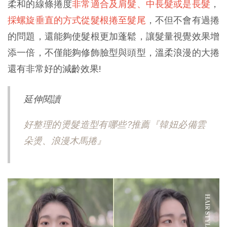
柔和的線條捲度
非常適合及肩髮、中長髮或是長髮
，
採螺旋垂直的方式從
髮根捲至髮尾
，不但不會有過捲
的問題，還能夠使髮根更加蓬鬆，讓髮量視覺效果增
添一倍，不僅能夠修飾臉型與頭型，溫柔浪漫的大捲
還有非常好的減齡效果!
延伸閱讀
好整理的燙髮造型有哪些?推薦『韓妞必備雲
朵燙、浪漫木馬捲』