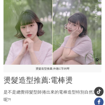
燙髮造型推薦:
外翹C字內彎
燙髮造型推薦:電棒燙
是不是總覺得髮型師捲出來的電棒造型特別自然漂亮
呢?!