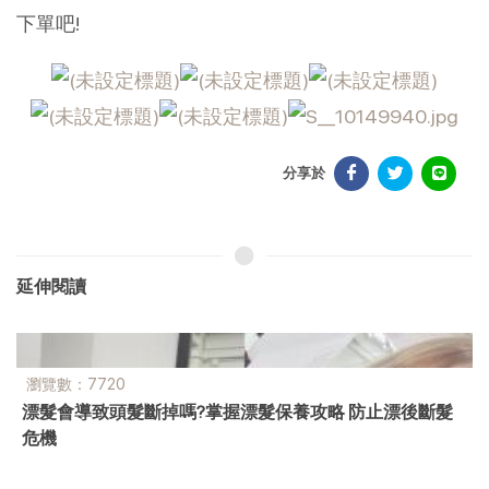
下單吧!
分享於
延伸閱讀
瀏覽數：32556
細軟髮適合哪些髮型呢? 5款細軟髮燙髮推薦