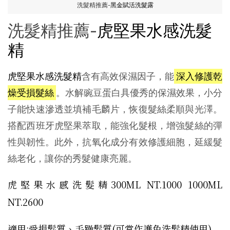
洗髮精推薦-
黑金賦活洗髮露
洗髮精推薦-
虎堅果水感洗髮
精
虎堅果水感洗髮精
含有高效保濕因子，能
深入修護乾
燥受損髮絲
。水解豌豆蛋白具優秀的保濕效果，小分
子能快速滲透並填補毛麟片，恢復髮絲柔順與光澤。
搭配西班牙虎堅果萃取，能強化髮根，增強髮絲的彈
性與韌性。此外，抗氧化成分有效修護細胞，延緩髮
絲老化，讓你的秀髮健康亮麗。
虎堅果水感洗髮精300ML NT.1000 1000ML
NT.2600
適用:受損髮質、毛躁髮質(可當作護色洗髮精使用)