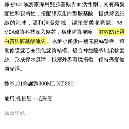
橡衫101修護露採用雙胺基酸界面活性劑，具有高親
髮性和親膚性，搭配膠原蛋白型胺基酸，提供綿密細
緻的泡沫，溫和清潔髮絲，讓頭髮柔順亮麗。18-
MEA修護科技深入髮芯，構建防護屏障，
有效防止蛋
白質與胺基酸流失
。水解小麥蛋白補充髮絲營養，幫
助修護髮芯並強化髮質結構。複合神經醯胺則柔軟髮
絲，形成保水屏障，抵禦外界環境損傷，保持秀髮健
康光澤。
橡衫101修護露300ML NT.880
適用:受損髮、毛躁髮
購買連結