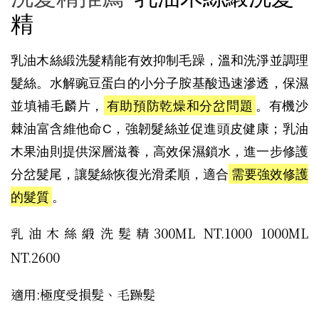
精
乳油木絲緞洗髮精能有效抑制毛躁，溫和洗淨並調理
髮絲。水解豌豆蛋白的小分子胺基酸迅速滲透，保濕
並填補毛麟片，
有助預防乾燥和分岔問題
。有機沙
棘油富含維他命C，強韌髮絲並促進頭皮健康；乳油
木果油則提供深層滋養，高效保濕鎖水，進一步修護
分岔髮尾，讓髮絲恢復光滑柔順，適合
需要強效修護
的髮質
。
乳油木絲緞洗髮精300ML NT.1000 1000ML
NT.2600
適用:極度受損髮、毛躁髮