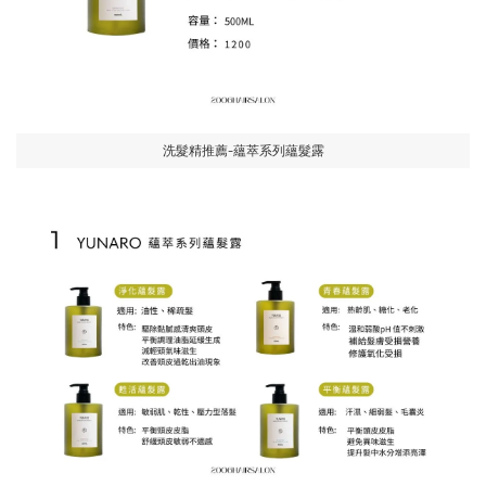
洗髮精推薦-蘊萃系列蘊髮露