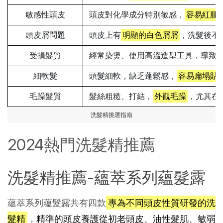
敏感性頭皮
頭皮對化學成分特別敏感，
容易紅腫
頭皮屑問題
頭皮上有
明顯的白色屑屑
，洗髮後不
受損髮質
經常染燙、使用高溫造型工具，導致
細軟髮
頭髮細軟，缺乏蓬鬆感，
容易扁塌貼
毛躁髮質
髮絲粗糙、打結，
外觀毛躁
，尤其在
洗髮精挑選指南
2024熱門洗髮精推薦
洗髮精推薦-蘊萃系列蘊髮露
蘊萃系列蘊髮露共有四款
專為不同頭皮性質研發的洗
髮精
，
精準的頭皮養護從初老頭皮、油性髮肌、敏弱