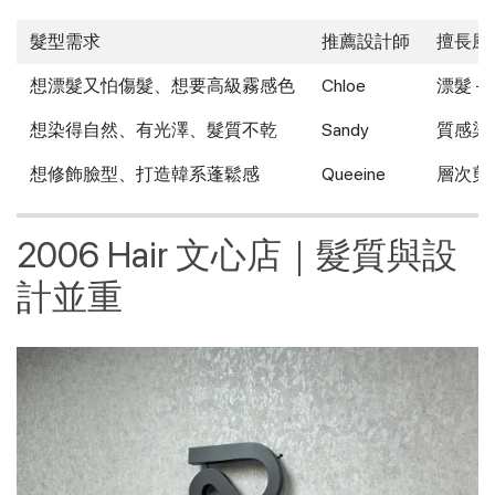
髮型需求
推薦設計師
擅長風
想漂髮又怕傷髮、想要高級霧感色
Chloe
漂髮＋
想染得自然、有光澤、髮質不乾
Sandy
質感染
想修飾臉型、打造韓系蓬鬆感
Queeine
層次剪
2006 Hair 文心店｜髮質與設
計並重