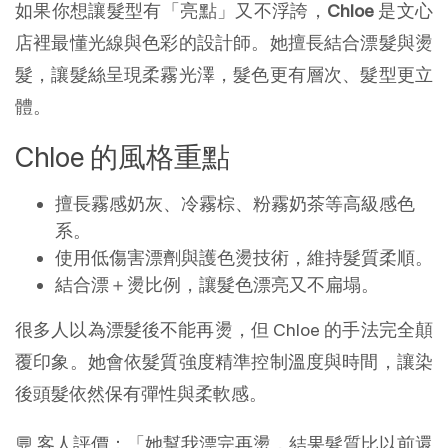
如果你想讓髮型有「亮點」又不浮誇，
Chloe
是文心
店裡最懂光線與色彩的設計師。她擅長結合漂髮與燙
髮，讓髮絲呈現柔霧光澤，髮色更有層次、髮型更立
體。
Chloe 的風格重點
擅長霧感奶灰、冷霧棕、粉霧奶茶等高級感色
系。
使用低傷害漂劑與護色燙技術，維持髮質柔順。
結合漂＋燙比例，讓髮色漂亮又不扁塌。
很多人以為漂髮後不能再燙，但 Chloe 的手法完全顛
覆印象。她會依髮質強度精準控制溫度與時間，讓染
後頭髮依然保有彈性與柔軟感。
💬 客人評價：「她幫我漂完再燙，結果髮質比以前還