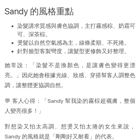
Sandy 的風格重點
染髮講求質感與膚色協調，主打霧感棕、奶霜可
可、深茶棕。
燙髮以自然空氣感為主，線條柔順、不死捲。
針對臉型客製彎度，讓髮型更修飾又好整理。
她常說：「染髮不是換顏色，是讓膚色變得更漂
亮。」因此她會根據光線、妝感、穿搭幫客人調整色
調，讓整體更協調自然。
💬 客人心得：「Sandy 幫我染的霧棕超襯膚，整個
人變亮很多！」
對想染又怕太高調、想燙又怕太捲的女生來說，
Sandy 的風格就是「剛剛好又耐看」的代表。