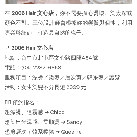
在
2006 Hair 文心店
，妳不需要擔心燙壞、染太深或
顏色不對。三位設計師會根據妳的髮質與個性，利用
專業與細節，打造最自然的樣子。
📍
2006 Hair 文心店
地點：台中市北屯區文心路四段464號
電話：(04) 2237-6858
服務項目：漂燙／染燙／層次剪／韓系燙／護髮
活動：女生染髮不分長短 2999 元
💇‍♀️ 預約指名：
想漂燙、追霧感 ➜ Chloe
想染出光澤感、柔順燙 ➜ Sandy
想剪層次＋韓系柔捲 ➜ Queeine